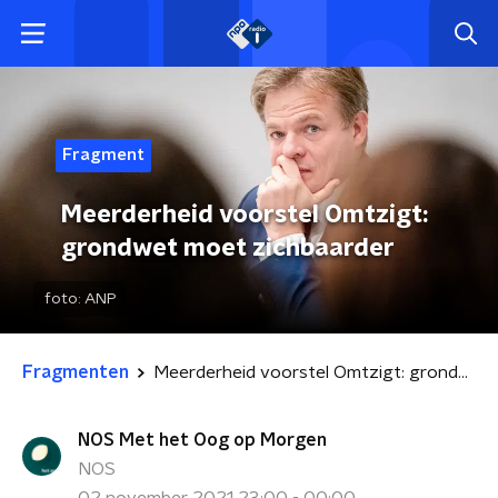
Fragment
Meerderheid voorstel Omtzigt:
grondwet moet zichbaarder
foto:
ANP
Fragmenten
Meerderheid voorstel Omtzigt: grondwet moet zichbaarder
NOS Met het Oog op Morgen
NOS