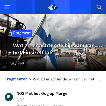
Fragment
Wat zit er achter de bijnaam van
het Finse elftal?
foto:
ANP
Fragmenten
Wat zit er achter de bijnaam van het Finse elftal?
NOS Met het Oog op Morgen
NOS