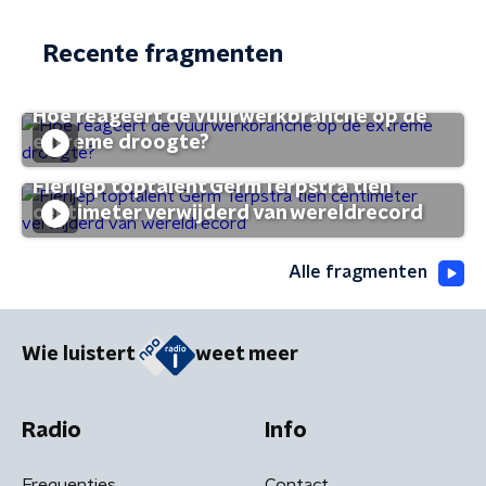
Recente fragmenten
Hoe reageert de vuurwerkbranche op de
extreme droogte?
Fierljep toptalent Germ Terpstra tien
centimeter verwijderd van wereldrecord
Alle fragmenten
Wie luistert
weet meer
Radio
Info
Frequenties
Contact