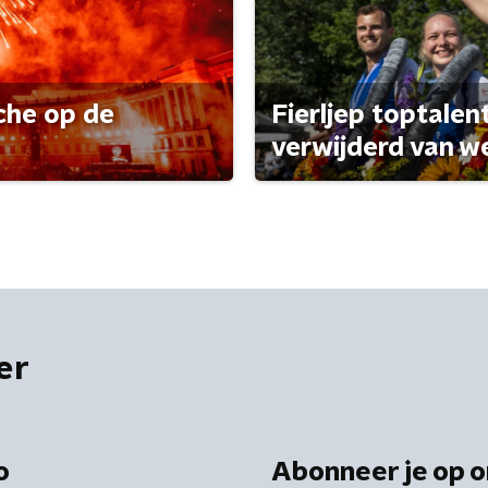
che op de
Fierljep toptalen
verwijderd van w
er
o
Abonneer je op o