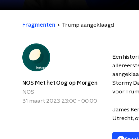
Fragmenten
Trump aangeklaagd
Een histor
allereerst
aangeklaag
NOS Met het Oog op Morgen
Stormy Dan
voor Trump
NOS
31 maart 2023 23:00 - 00:00
James Ken
Utrecht, o