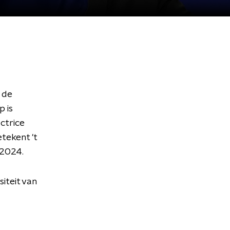
 de
 is
ctrice
tekent 't
 2024.
iteit van