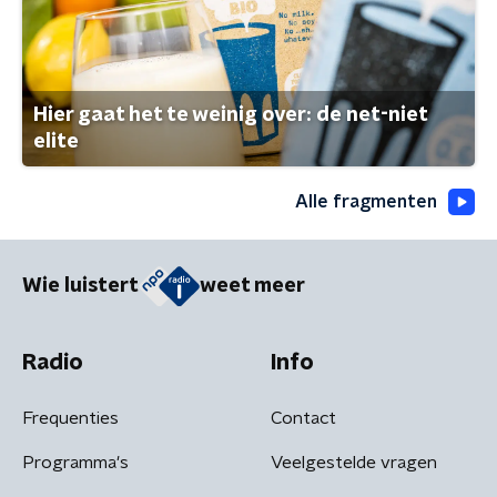
Hier gaat het te weinig over: de net-niet
elite
Alle fragmenten
Wie luistert
weet meer
Radio
Info
Frequenties
Contact
Programma's
Veelgestelde vragen