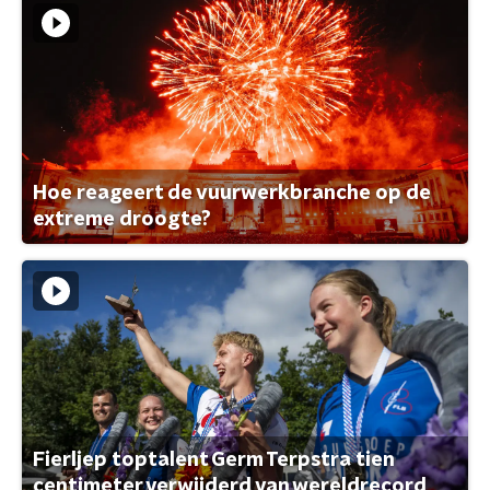
Hoe reageert de vuurwerkbranche op de
extreme droogte?
Fierljep toptalent Germ Terpstra tien
centimeter verwijderd van wereldrecord