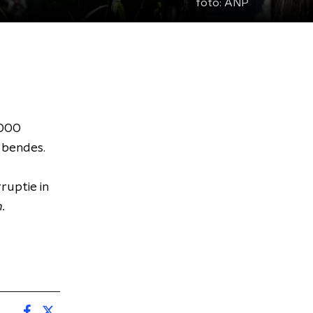
foto:
ANP
.000
n bendes.
ruptie in
.