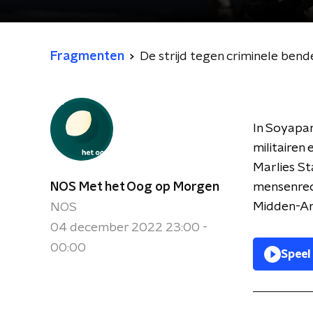
Fragmenten
De strijd tegen criminele bend
In Soyapan
militairen
Marlies St
NOS Met het Oog op Morgen
mensenrech
Midden-Am
NOS
04 december 2022 23:00 -
00:00
Speel