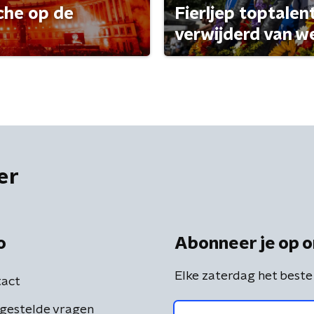
che op de
Fierljep toptalen
verwijderd van w
er
o
Abonneer je op o
Elke zaterdag het beste
act
gestelde vragen