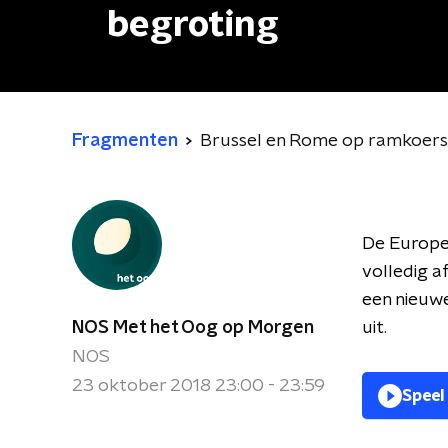
begroting
Fragmenten
Brussel en Rome op ramkoers 
De Europes
volledig a
een nieuwe
NOS Met het Oog op Morgen
uit.
NOS
23 oktober 2018 23:00 - 23:59
Speel