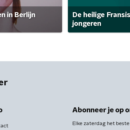
 in Berlijn
De heilige Fransi
jongeren
er
o
Abonneer je op o
Elke zaterdag het beste
act