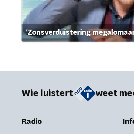
'Zonsverduistering megalomaan
Wie luistert
weet me
Radio
Inf