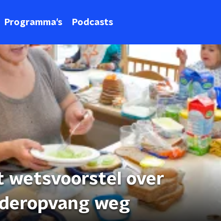
Programma's
Podcasts
 wetsvoorstel over
nderopvang weg