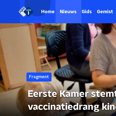
Home
Nieuws
Gids
Gemist
Fragment
Eerste Kamer stemt
vaccinatiedrang ki