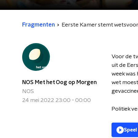
Fragmenten
Eerste Kamer stemt wetsvoor
Voor de t
uit de Ee
week was h
NOS Met het Oog op Morgen
wet moest
gevaccine
NOS
24 mei 2022 23:00 - 00:00
Politiek v
Speel