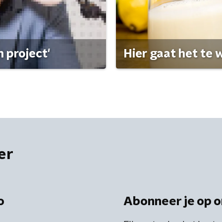
 project'
Hier gaat het te w
er
o
Abonneer je op o