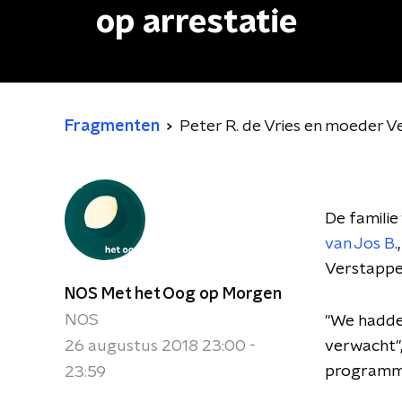
op arrestatie
Fragmenten
Peter R. de Vries en moeder V
De familie
van Jos B
Verstappen
NOS Met het Oog op Morgen
NOS
"We hadden
26 augustus 2018 23:00 -
verwacht"
program
23:59