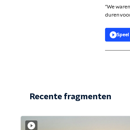
"We waren 
duren voo
Speel
Recente fragmenten