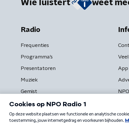
Wie luistert
weet me
Radio
Inf
Frequenties
Cont
Programma's
Veel
Presentatoren
App 
Muziek
Adv
Gemist
NPO
Algemene voorwaarden
Privacybeleid