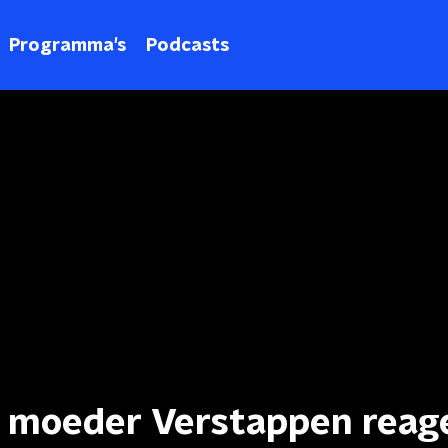
Programma's
Podcasts
en moeder Verstappen reag