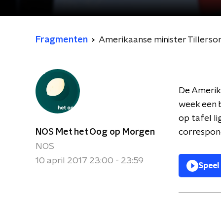
Fragmenten
Amerikaanse minister Tillers
De Amerika
week een b
op tafel l
NOS Met het Oog op Morgen
correspon
NOS
10 april 2017 23:00 - 23:59
Speel