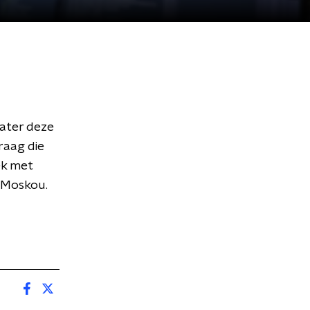
later deze
raag die
ek met
n Moskou.