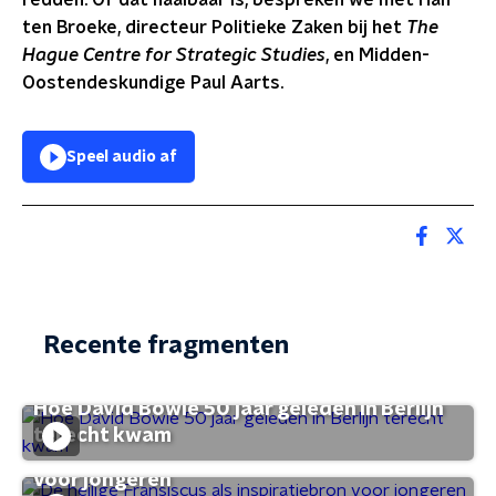
redden.
Of dat haalbaar is, bespreken we met Han
ten Broeke, directeur Politieke Zaken bij het
The
Hague Centre for Strategic Studies
, en Midden-
Oostendeskundige Paul Aarts.
Speel audio af
Recente fragmenten
Hoe David Bowie 50 jaar geleden in Berlijn
terecht kwam
De heilige Fransiscus als inspiratiebron
voor jongeren