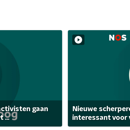
activisten gaan
Nieuwe scherpere
...
interessant voor