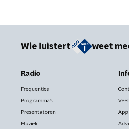
Wie luistert
weet me
Radio
Inf
Frequenties
Cont
Programma's
Veel
Presentatoren
App 
Muziek
Adv