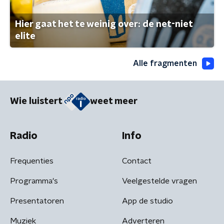
Hier gaat het te weinig over: de net-niet
elite
Alle fragmenten
Wie luistert
weet meer
Radio
Info
Frequenties
Contact
Programma's
Veelgestelde vragen
Presentatoren
App de studio
Muziek
Adverteren