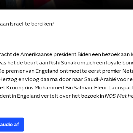
an Israël te bereiken?
racht de Amerikaanse president Biden een bezoek aan Is
s het de beurt aan Rishi Sunak om zich een loyale bo
 De premier van Engeland ontmoette eerst premier Ne
 Herzog en vloog daarna door naar Saudi-Arabië voor 
et Kroonprins Mohammed Bin Salman. Fleur Launspach
ent in Engeland vertelt over het bezoek in
NOS Met he
 audio af