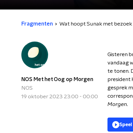
Fragmenten
Wat hoopt Sunak met bezoek a
Gisteren b
vandaag wa
te tonen.
NOS Met het Oog op Morgen
president
gesprek m
NOS
correspond
19 oktober 2023 23:00 - 00:00
Morgen.
Speel