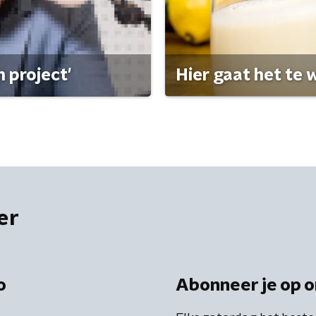
 project'
Hier gaat het te w
er
o
Abonneer je op o