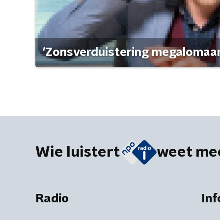
'Zonsverduistering megalomaan
Wie luistert
weet me
Radio
Inf