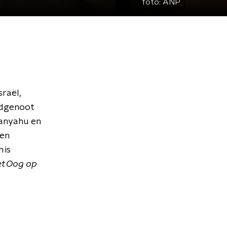
foto:
ANP
raël,
ndgenoot
tanyahu en
een
 is
t Oog op