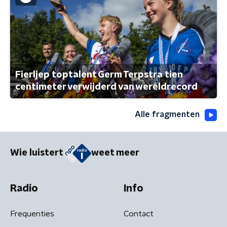
Fierljep toptalent Germ Terpstra tien
centimeter verwijderd van wereldrecord
Alle fragmenten
Wie luistert
weet meer
Radio
Info
Frequenties
Contact