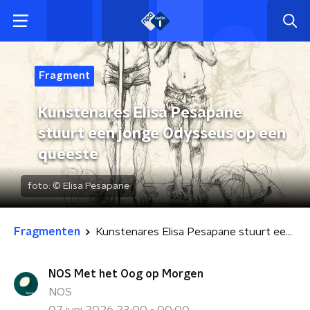
Fragment
Kunstenares Elisa Pesapane
stuurt een jonge Odysseus op een
queeste
foto:
© Elisa Pesapane
Fragmenten
Kunstenares Elisa Pesapane stuurt een jonge Odysseus op een queeste
NOS Met het Oog op Morgen
NOS