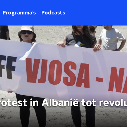
Programma's
Podcasts
otest in Albanië tot revol