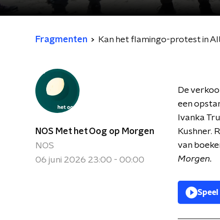
Fragmenten
Kan het flamingo-protest in Al
De verkoop
een opstan
Ivanka Tr
NOS Met het Oog op Morgen
Kushner. R
van boeken
NOS
Morgen.
06 juni 2026 23:00 - 00:00
Speel