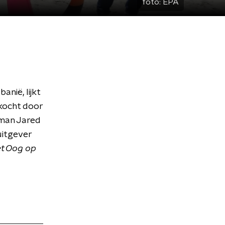
foto:
EPA
anië, lijkt
ekocht door
 man Jared
uitgever
t Oog op