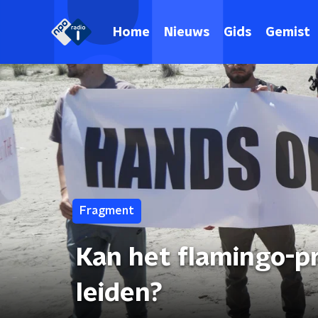
Home
Nieuws
Gids
Gemist
Fragment
Kan het flamingo-pr
leiden?