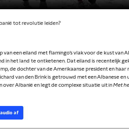
banië tot revolutie leiden?
 van een eiland met flamingo's vlak voor de kust van Alb
d in het land te ontketenen. Dat eiland is recentelijk g
ump, de dochter van de Amerikaanse president en haar
ichard van den Brink is getrouwd met een Albanese en 
 over Albanië en legt de complexe situatie uit in
Met he
 audio af