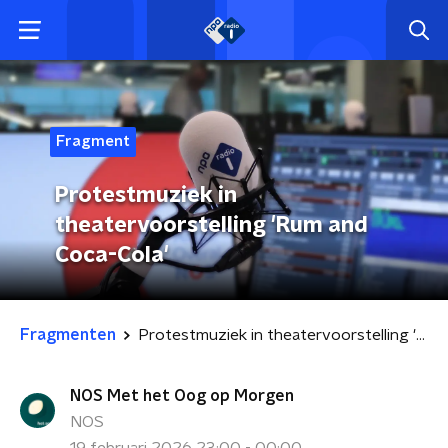
Fragment
Protestmuziek in
theatervoorstelling 'Rum and
Coca-Cola'
Fragmenten
Protestmuziek in theatervoorstelling 'Rum and Coca-Cola'
NOS Met het Oog op Morgen
NOS