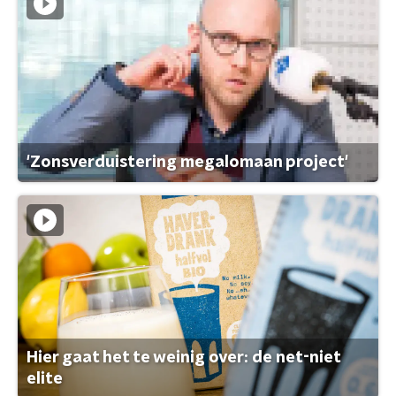
'Zonsverduistering megalomaan project'
Hier gaat het te weinig over: de net-niet
elite