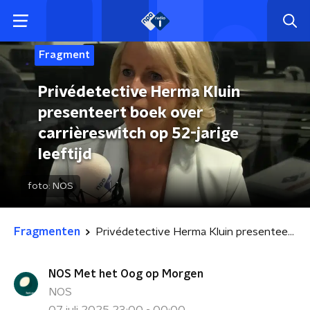
Fragment
Privédetective Herma Kluin
presenteert boek over
carrièreswitch op 52-jarige
leeftijd
foto:
NOS
Fragmenten
Privédetective Herma Kluin presenteert boek over carrièreswitch op 52-jarige leeftijd
NOS Met het Oog op Morgen
NOS