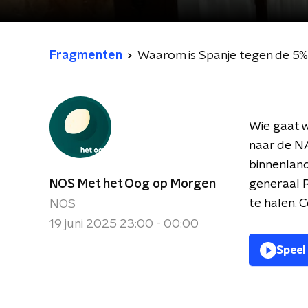
Fragmenten
Waarom is Spanje tegen de 
Wie gaat w
naar de N
binnenland
NOS Met het Oog op Morgen
generaal 
te halen. 
NOS
19 juni 2025 23:00 - 00:00
Speel