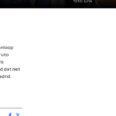
foto:
EPA
aanloop
ruto
is
 dat niet
adrid.