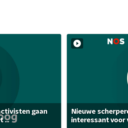
activisten gaan
Nieuwe scherpere
...
interessant voor