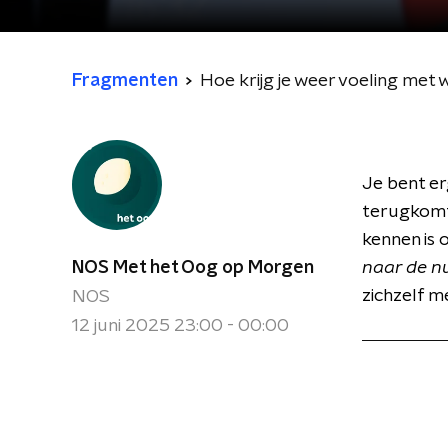
Fragmenten
Hoe krijg je weer voeling met
Je bent er
terugkomt 
kennen is 
NOS Met het Oog op Morgen
naar de n
zichzelf m
NOS
12 juni 2025 23:00 - 00:00