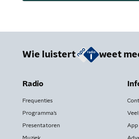
Wie luistert
weet me
Radio
Inf
Frequenties
Cont
Programma's
Veel
Presentatoren
App 
Muziek
Adv