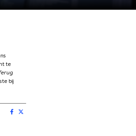
ens
ht te
Terug
te bij