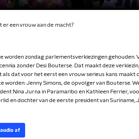
t er een vrouw aan de macht?
me worden zondag parlementsverkiezingen gehouden. 
ecennia zonder Desi Bouterse. Dat maakt deze verkiezi
t als dat voor het eerst een
vrouw
serieus kans maakt
te worden: Jenny Simons, de opvolger van Bouterse. W
ent Nina Jurna in Paramaribo en Kathleen Ferrier, vo
id en dochter van de eerste president van Suriname, 
 audio af