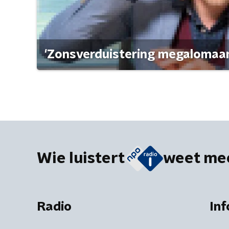
'Zonsverduistering megalomaan
Wie luistert
weet me
Radio
Inf