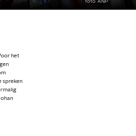
foto:
ANP
Voor het
ngen
 om
e spreken
ormalig
Johan