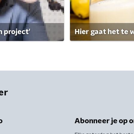
 project'
Hier gaat het te w
er
o
Abonneer je op o