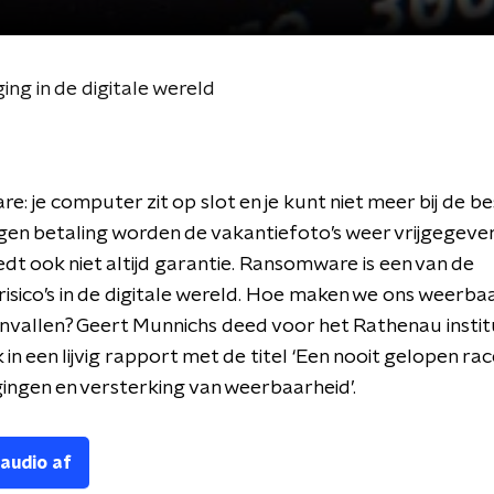
g in de digitale wereld
: je computer zit op slot en je kunt niet meer bij de b
en betaling worden de vakantiefoto’s weer vrijgegeve
edt ook niet altijd garantie. Ransomware is een van de
srisico’s in de digitale wereld. Hoe maken we ons weerba
anvallen? Geert Munnichs deed voor het Rathenau insti
in een lijvig rapport met de titel ‘Een nooit gelopen rac
ingen en versterking van weerbaarheid’.
 audio af