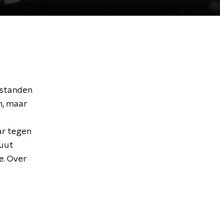
estanden
n, maar
ar tegen
tuut
e. Over