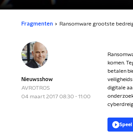
Fragmenten
Ransomware grootste bedreigin
Ransomware
komen. Teg
betalen bi
Nieuwsshow
veiligheid
digitale a
AVROTROS
onderzoek 
04 maart 2017 08:30 - 11:00
cyberdreig
Speel