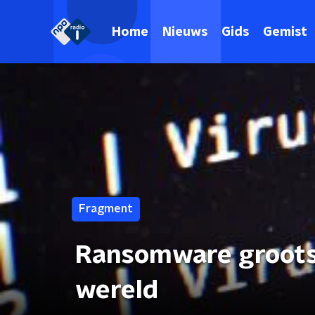
Home
Nieuws
Gids
Gemist
Fragment
Ransomware grootst
wereld