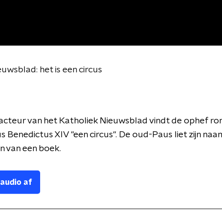
wsblad: het is een circus
cteur van het Katholiek Nieuwsblad vindt de ophef r
s Benedictus XIV "een circus". De oud-Paus liet zijn naa
n van een boek.
 audio af