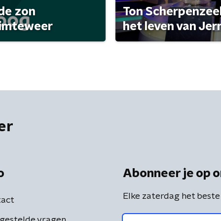
de zon
Ton Scherpenzeel e
uimteweer
het leven van Je
er
o
Abonneer je op o
Elke zaterdag het beste
act
gestelde vragen