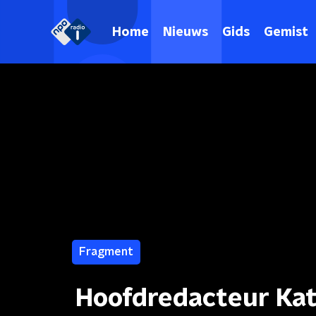
Home
Nieuws
Gids
Gemist
Fragment
Hoofdredacteur Kath