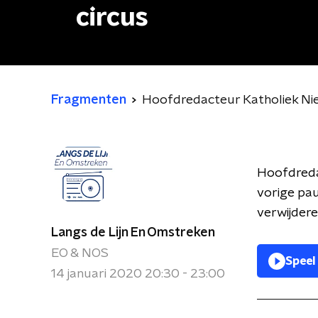
circus
Fragmenten
Hoofdredacteur Katholiek Nieu
Hoofdreda
vorige pau
verwijdere
Langs de Lijn En Omstreken
EO & NOS
Speel
14 januari 2020 20:30 - 23:00