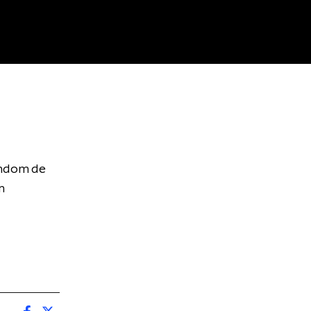
ondom de
m