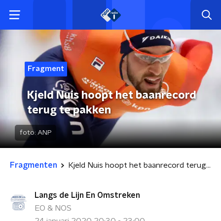
Fragment
Kjeld Nuis hoopt het baanrecord
terug te pakken
foto:
ANP
Fragmenten
Kjeld Nuis hoopt het baanrecord terug te pakken
Langs de Lijn En Omstreken
EO & NOS