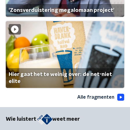
'Zonsverduistering megalomaan project'
Hier gaat het te weinig over: de net-niet
elite
Alle fragmenten
Wie luistert
weet meer