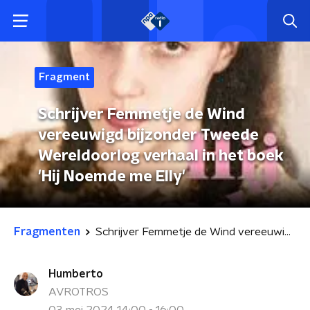
Fragment
Schrijver Femmetje de Wind
vereeuwigd bijzonder Tweede
Wereldoorlog verhaal in het boek
'Hij Noemde me Elly'
Fragmenten
Schrijver Femmetje de Wind vereeuwigd bijzonder Tweede Wereldoorlog verhaal in het boek 'Hij Noemde me Elly'
Humberto
AVROTROS