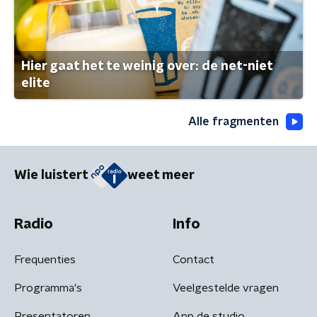
Hier gaat het te weinig over: de net-niet
elite
Alle fragmenten
Wie luistert
weet meer
Radio
Info
Frequenties
Contact
Programma's
Veelgestelde vragen
Presentatoren
App de studio