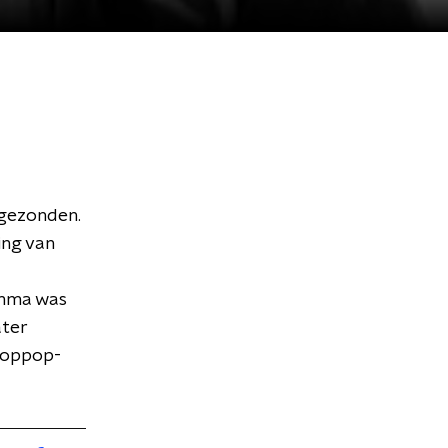
tgezonden.
ing van
ramma was
ater
 Toppop-