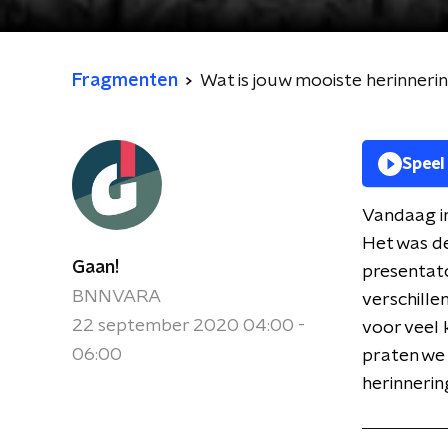
Fragmenten
Wat is jouw mooiste herinneri
Speel
Vandaag in
Het was de
Gaan!
presentato
BNNVARA
verschille
22 september 2020 04:00 -
voor veel 
06:00
praten we 
herinnerin