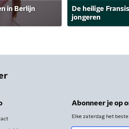
 in Berlijn
De heilige Fransi
jongeren
er
o
Abonneer je op o
Elke zaterdag het beste
act