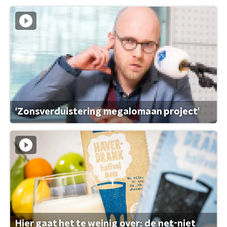
'Zonsverduistering megalomaan project'
Hier gaat het te weinig over: de net-niet