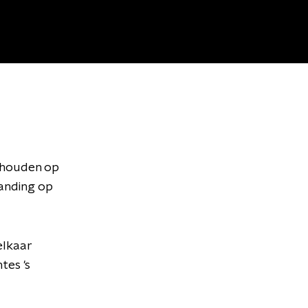
gehouden op
randing op
elkaar
tes 's