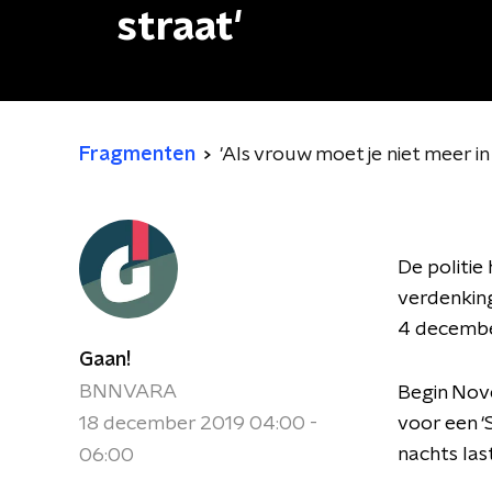
straat'
Fragmenten
'Als vrouw moet je niet meer in
De politie
verdenking
4 december
Gaan!
BNNVARA
Begin Nov
18 december 2019 04:00 -
voor een ‘
nachts las
06:00