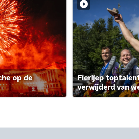
che op de
Fierljep toptalen
verwijderd van w