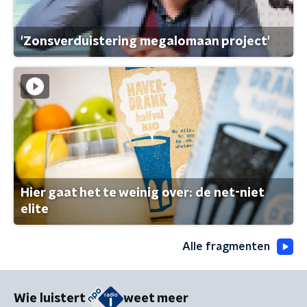
'Zonsverduistering megalomaan project'
Hier gaat het te weinig over: de net-niet
elite
Alle fragmenten
Wie luistert
weet meer