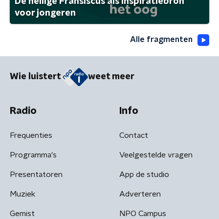
De heilige Fransiscus als inspiratiebron
voor jongeren
Alle fragmenten
Wie luistert
weet meer
Radio
Info
Frequenties
Contact
Programma's
Veelgestelde vragen
Presentatoren
App de studio
Muziek
Adverteren
Gemist
NPO Campus