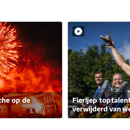
che op de
Fierljep toptalen
verwijderd van w