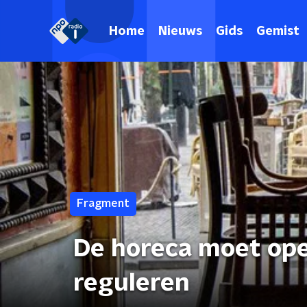
Home
Nieuws
Gids
Gemist
Fragment
De horeca moet op
reguleren