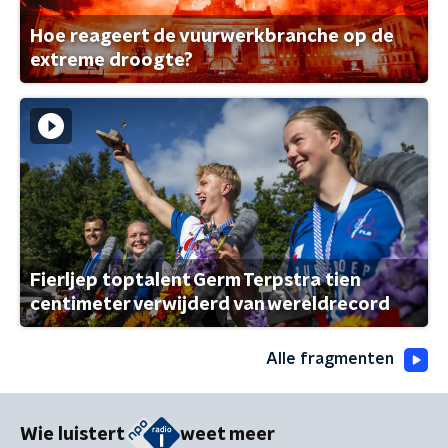
Hoe reageert de vuurwerkbranche op de
extreme droogte?
Fierljep toptalent Germ Terpstra tien
centimeter verwijderd van wereldrecord
Alle fragmenten
Wie luistert
weet meer