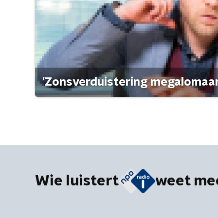
'Zonsverduistering megalomaan
Wie luistert
weet me