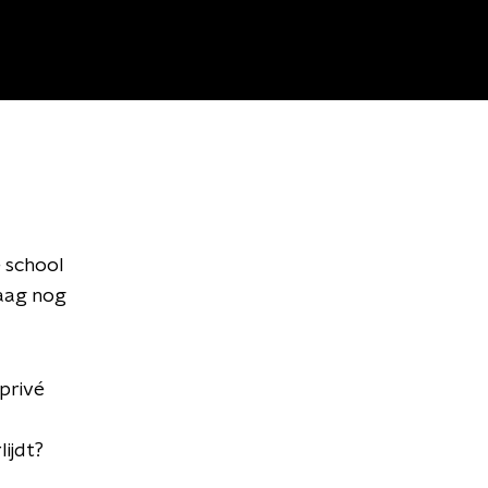
e school
raag nog
 privé
lijdt?