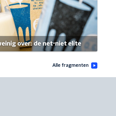
einig over: de net-niet elite
Alle fragmenten