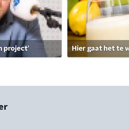
 project'
Hier gaat het te w
er