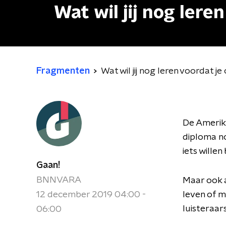
Wat wil jij nog leren
Fragmenten
Wat wil jij nog leren voordat je 
De Amerika
diploma n
iets willen
Gaan!
BNNVARA
Maar ook al
12 december 2019 04:00 -
leven of m
luisteraars
06:00