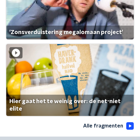
'Zonsverduistering megalomaan project'
Hier gaat het te weinig over: de net-niet
elite
Alle fragmenten