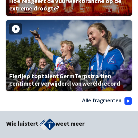
Hoe reageert de vuurwerkbranche op de
extreme droogte?
Fierljep toptalent Germ Terpstra tien
centimeter verwijderd van wereldrecord
Alle fragmenten
Wie luistert
weet meer