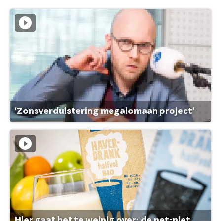
'Zonsverduistering megalomaan project'
Hier gaat het te weinig over: de net-niet