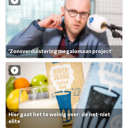
'Zonsverduistering megalomaan project'
Hier gaat het te weinig over: de net-niet
elite