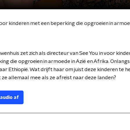
voor kinderen met een beperking die opgroeien in armoed
wenhuis zet zich als directeur van See You in voor kind
ing die opgroeien in armoede in Azië en Afrika. Onlangs
aar Ethiopië. Wat drijft haar om juist deze kinderen te h
ze allemaal mee als ze afreist naar deze landen?
 audio af