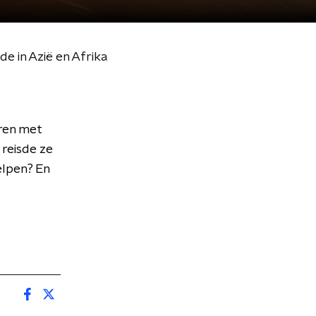
e in Azië en Afrika
eren met
 reisde ze
elpen? En