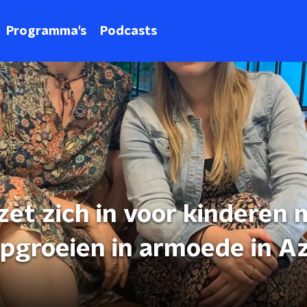
Programma's
Podcasts
et zich in voor kinderen 
pgroeien in armoede in Az