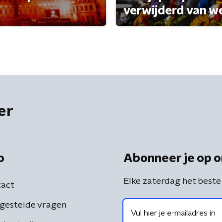
verwijderd van w
er
o
Abonneer je op o
Elke zaterdag het beste
act
gestelde vragen