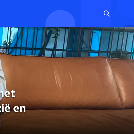
met
ië en