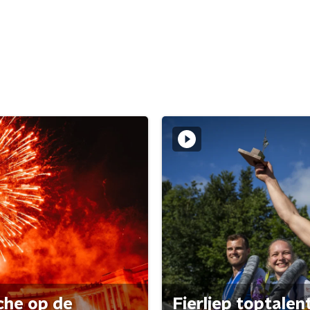
che op de
Fierljep toptalen