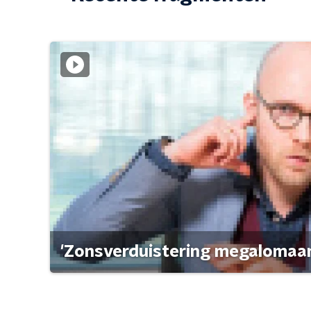
'Zonsverduistering megalomaan