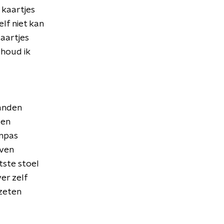
kaartjes
elf niet kan
aartjes
 houd ik
handen
ten
inpas
even
tste stoel
ver zelf
zeten