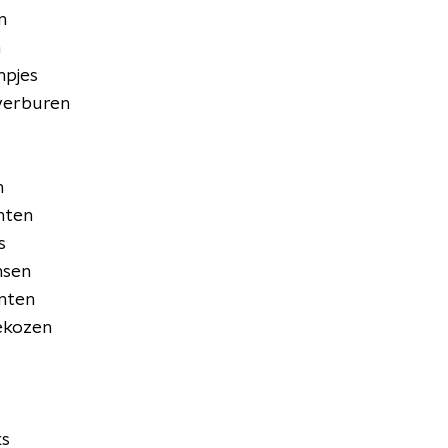
n
n
mpjes
overburen
n
nten
s
nsen
nten
ekozen
ks