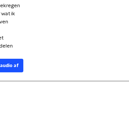
 gekregen
 wat ik
even
et
 delen
 audio af