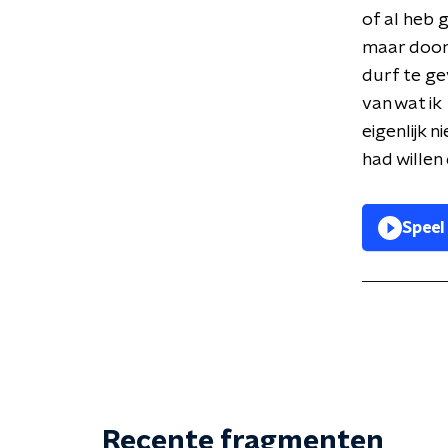
of al heb
maar door
durf te g
van wat ik
eigenlijk ni
had willen
Speel
Recente fragmenten