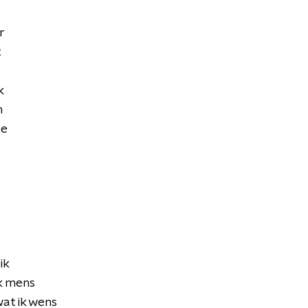
r
t
k
n
te
ik
jk mens
wat ik wens