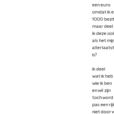
een euro
omdat ik e
1000 bezi
maar deel
ik deze oo
als het mij
allerlaats
is?
ik deel
wat ik heb
wie ik ben
en wil zijn
toch word 
pas een ri
niet door 