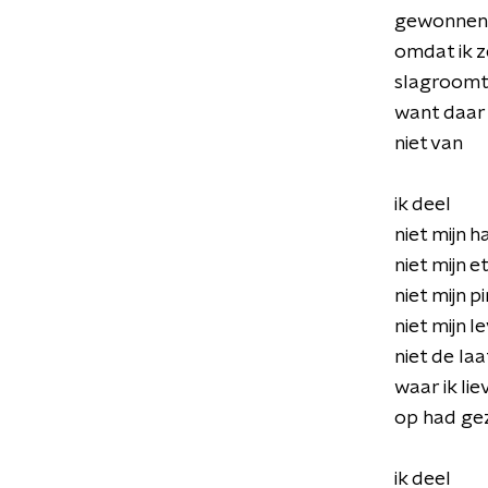
gewonnen 
omdat ik z
slagroomt
want daar
niet van
ik deel
niet mijn 
niet mijn e
niet mijn p
niet mijn l
niet de laa
waar ik lie
op had ge
ik deel