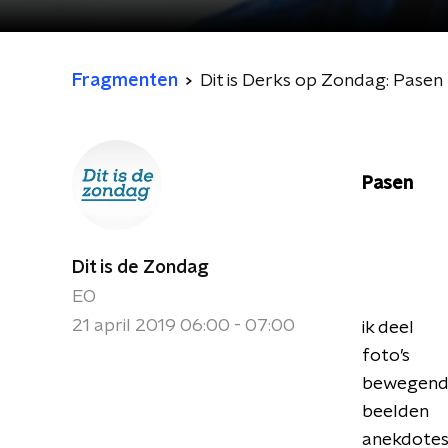
Fragmenten
Dit is Derks op Zondag: Pasen
Pasen
Dit is de Zondag
EO
21 april 2019 06:00 - 07:00
ik deel
foto’s
bewegen
beelden
anekdote