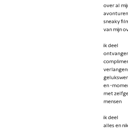
over al mij
avonture
sneaky fil
van mijn 
ik deel
ontvange
complime
verlangen
gelukswe
en -mome
met zelfg
mensen
ik deel
alles en ni