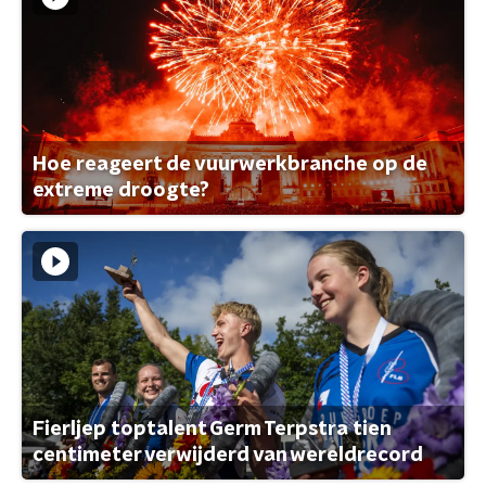
Hoe reageert de vuurwerkbranche op de
extreme droogte?
Fierljep toptalent Germ Terpstra tien
centimeter verwijderd van wereldrecord