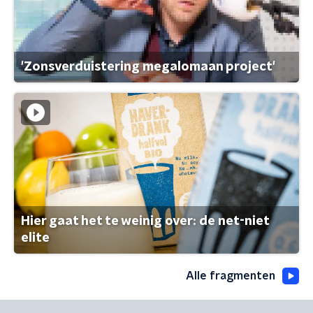
'Zonsverduistering megalomaan project'
Hier gaat het te weinig over: de net-niet
elite
Alle fragmenten