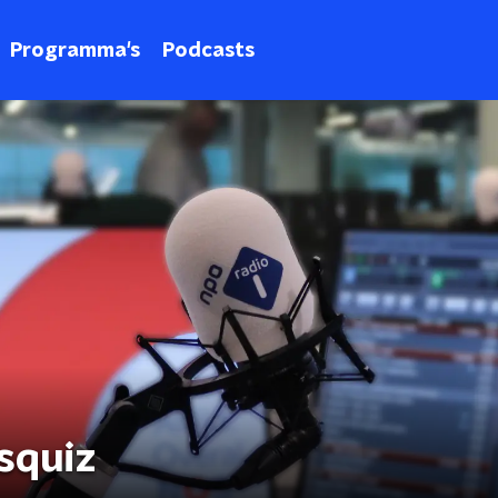
Programma's
Podcasts
squiz