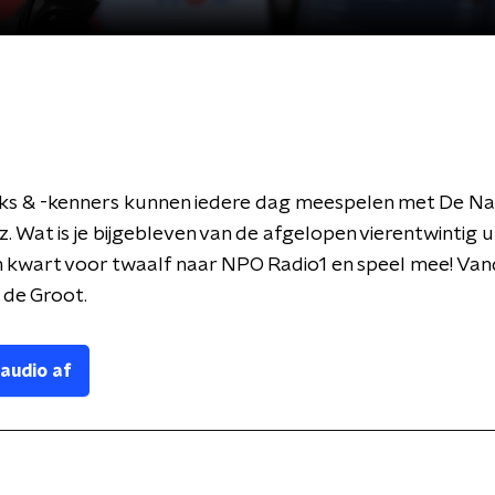
ks & -kenners kunnen iedere dag meespelen met De Na
. Wat is je bijgebleven van de afgelopen vierentwintig 
m kwart voor twaalf naar NPO Radio1 en speel mee! Va
s de Groot.
 audio af