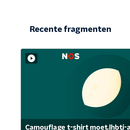
Recente fragmenten
Camouflage t-shirt moet lhbti-