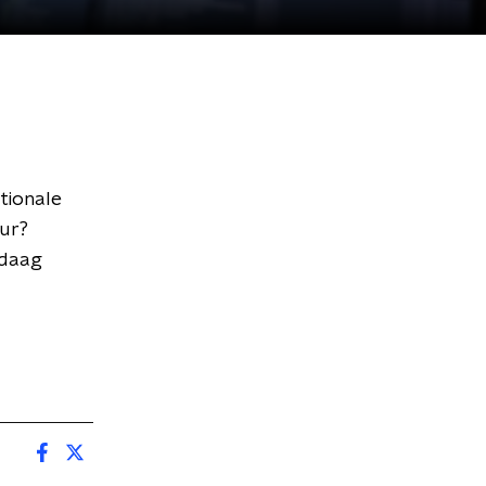
tionale
uur?
ndaag