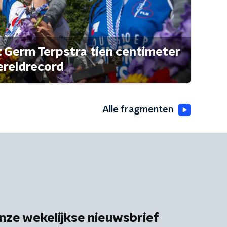
t Germ Terpstra tien centimeter
ereldrecord
Alle fragmenten
nze wekelijkse nieuwsbrief