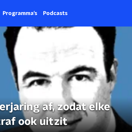
Programma's
Podcasts
erjaring af, zodat elke
raf ook uitzit