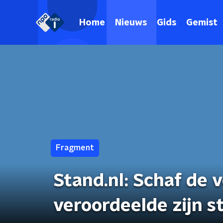
Home
Nieuws
Gids
Gemist
Fragment
Stand.nl: Schaf de v
veroordeelde zijn st