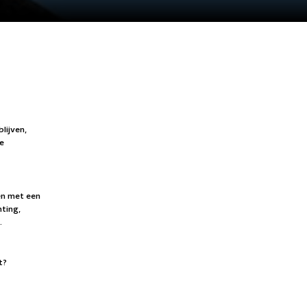
lijven,
ze
ven met een
ting,
.
t?