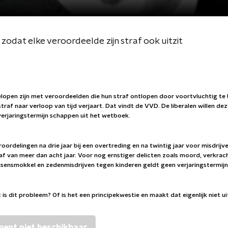
, zodat elke veroordeelde zijn straf ook uitzit
open zijn met veroordeelden die hun straf ontlopen door voortvluchtig te b
traf naar verloop van tijd verjaart. Dat vindt de VVD. De liberalen willen de
rjaringstermijn schappen uit het wetboek.
roordelingen na drie jaar bij een overtreding en na twintig jaar voor misdrij
f van meer dan acht jaar. Voor nog ernstiger delicten zoals moord, verkrach
sensmokkel en zedenmisdrijven tegen kinderen geldt geen verjaringstermijn
 is dit probleem? Of is het een principekwestie en maakt dat eigenlijk niet ui
ent niet beschikbaar