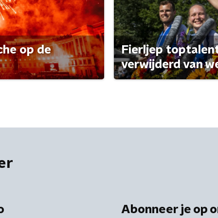
che op de
Fierljep toptalen
verwijderd van w
er
o
Abonneer je op o