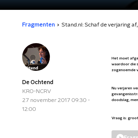
Fragmenten
Stand.nl: Schaf de verjaring af
Het moet afgel
waardoor die s
zogenoemde ve
De Ochtend
Nu verjaren ve
KRO-NCRV
gevangenisstra
27 november 2017 09:30 -
doodslag, men
12:00
Vraag is: groot
Fragm