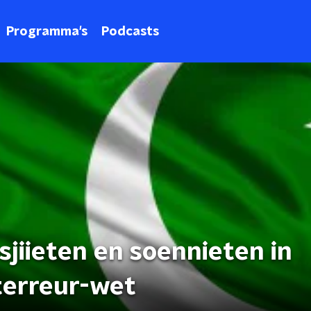
Programma's
Podcasts
jiieten en soennieten in
terreur-wet