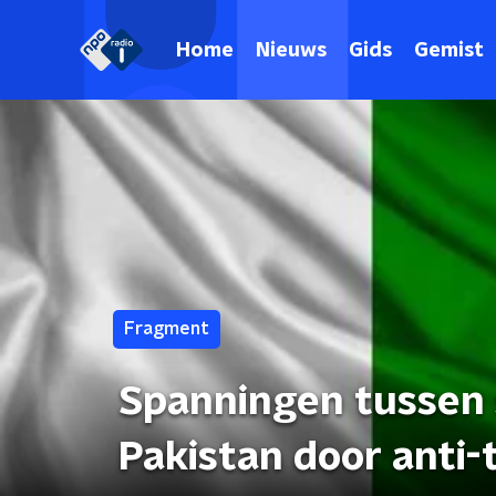
Home
Nieuws
Gids
Gemist
Fragment
Spanningen tussen s
Pakistan door anti-