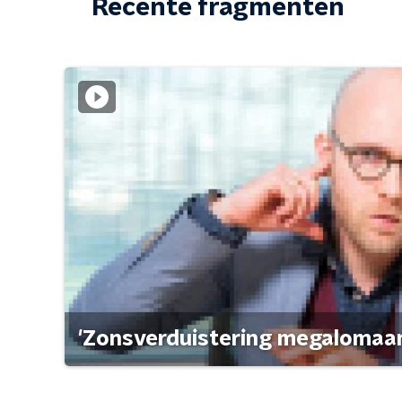
Recente fragmenten
'Zonsverduistering megalomaan